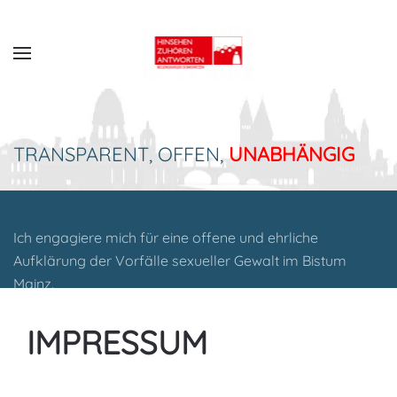
Zum
Hauptinhalt
springen
TRANSPARENT, OFFEN,
UNABHÄNGIG
Ich engagiere mich für eine offene und ehrliche
Aufklärung der Vorfälle sexueller Gewalt im Bistum
Mainz.
IMPRESSUM